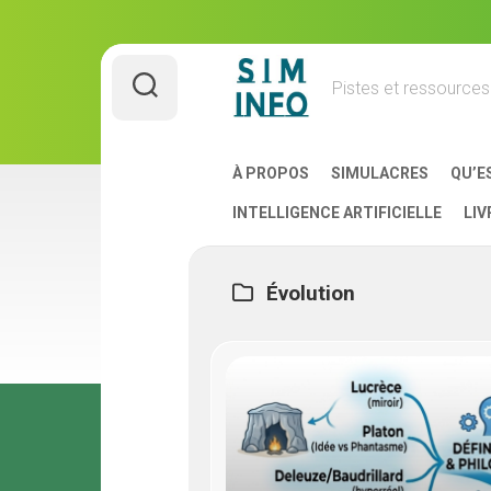
Skip
to
Pistes et ressource
content
À PROPOS
SIMULACRES
QU’E
INTELLIGENCE ARTIFICIELLE
LIV
Évolution