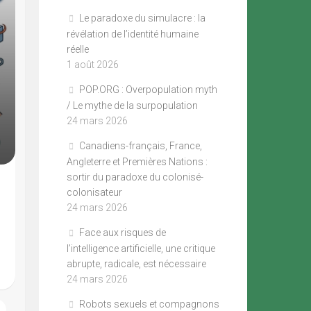
Le paradoxe du simulacre : la
révélation de l’identité humaine
réelle
1 août 2026
POP.ORG : Overpopulation myth
/ Le mythe de la surpopulation
24 mars 2026
Canadiens-français, France,
Angleterre et Premières Nations :
sortir du paradoxe du colonisé-
colonisateur
24 mars 2026
Face aux risques de
l’intelligence artificielle, une critique
abrupte, radicale, est nécessaire
24 mars 2026
Robots sexuels et compagnons