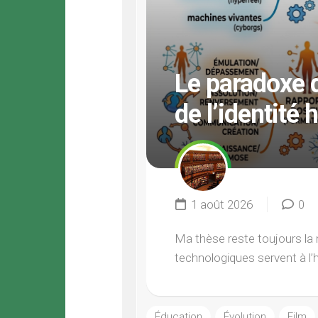
Le paradoxe d
de l’identité
1 août 2026
0
Ma thèse reste toujours la 
technologiques servent à l’
Éducation
Évolution
Film