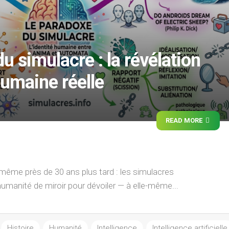
u simulacre : la révélation
 humaine réelle
READ MORE
même près de 30 ans plus tard : les simulacres
humanité de miroir pour dévoiler — à elle-même...
Histoire
Humanité
Intelligence
Intelligence artificielle