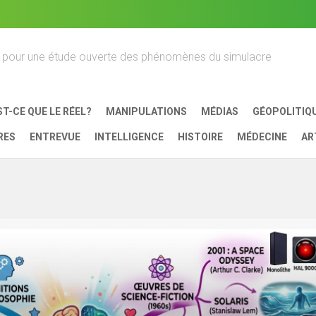
s pour une étude ouverte des phénomènes du simulacre
ST-CE QUE LE RÉEL?
MANIPULATIONS
MÉDIAS
GÉOPOLITIQ
RES
ENTREVUE
INTELLIGENCE
HISTOIRE
MÉDECINE
AR