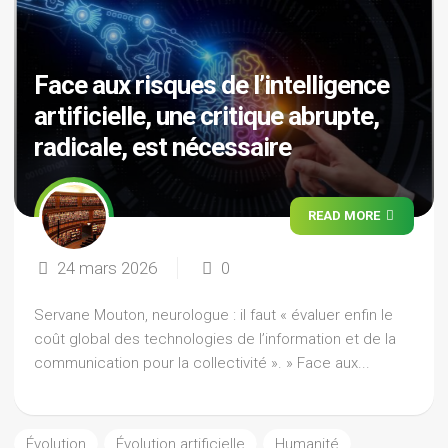
Face aux risques de l’intelligence
artificielle, une critique abrupte,
radicale, est nécessaire
READ MORE
24 mars 2026
0
Servane Mouton, neurologue : il faut « évaluer enfin le
coût global des technologies de l’information et de la
communication pour la collectivité ». » Face aux...
Évolution
Évolution artificielle
Humanité