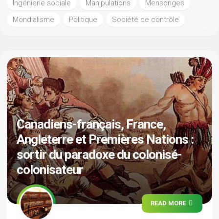
Ingénierie sociale
Manipulations
Mensonges
Mondialisme
Politique
Société de contrôle
Canadiens-français, France,
Angleterre et Premières Nations :
sortir du paradoxe du colonisé-
colonisateur
READ MORE