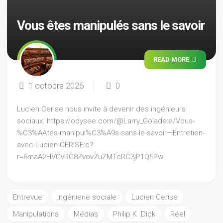
Vous êtes manipulés sans le savoir
READ MORE
1 octobre 2025
0
Lucien Cerise nous invite à devenir des ingénieurs
sociaux. https://odysee.com/@Larry_Golade:e/Vous-
%C3%AAtes-manipul%C3%A9s-sans-le-savoir—Entretien-
avec-Lucien-CERISE:c?
r=6maA2HVGvRC8ZvovZuZMTcRC3jP1Q5Pw
Entrevue
Ingénierie sociale
Lucien Cerise
Manipulations
Médias
Philip K. Dick
Réel