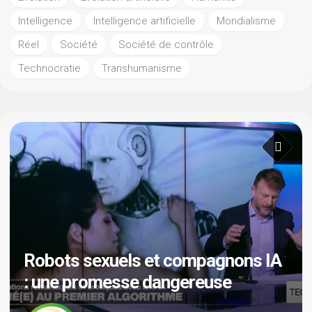
Intelligence
Intelligence artificielle
Mondialisme
Réel
Société
Société de contrôle
Technocratie
Transhumanisme
Robots sexuels et compagnons IA
: une promesse dangereuse