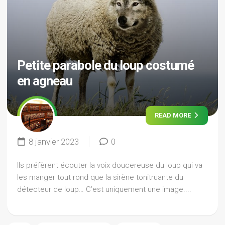
Petite parabole du loup costumé
en agneau
READ MORE
8 janvier 2023
0
Ils préfèrent écouter la voix doucereuse du loup qui va
les manger tout rond que la sirène tonitruante du
détecteur de loup… C’est uniquement une image....