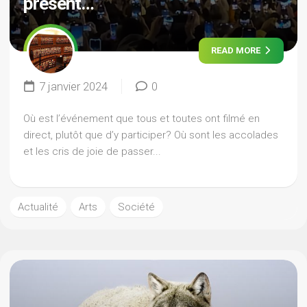
présent…
READ MORE
7 janvier 2024
0
Où est l’événement que tous et toutes ont filmé en
direct, plutôt que d’y participer? Où sont les accolades
et les cris de joie de passer...
Actualité
Arts
Société